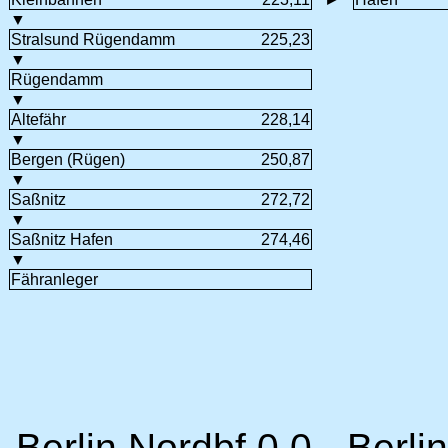
▼
Stralsund Rügendamm
225,23
▼
Rügendamm
▼
Altefähr
228,14
▼
Bergen (Rügen)
250,87
▼
Saßnitz
272,72
▼
Saßnitz Hafen
274,46
▼
Fähranleger
Berlin Nordbf 0,0 - Berl